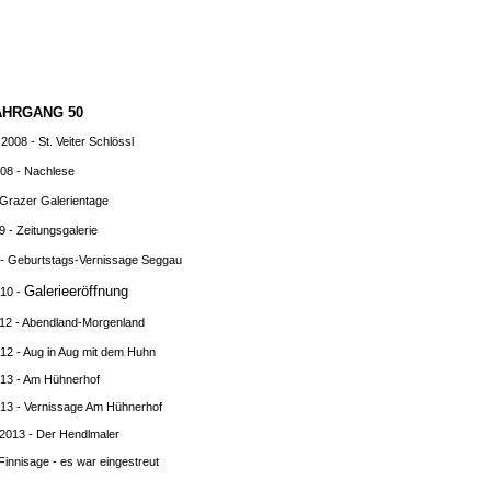
JAHRGANG 50
2008 - St. Veiter Schlössl
008 - Nachlese
- Grazer Galerientage
9 - Zeitungsgalerie
0 - Geburtstags-Vernissage Seggau
Galerieeröffnung
010 -
012 - Abendland-Morgenland
012 - Aug in Aug mit dem Huhn
13 - A
m Hühnerhof
013 - Vernissage A
m Hühnerhof
 2013 - D
er Hendlmaler
 F
innisage - es war eingestreut