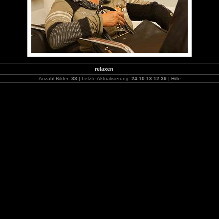
relaxen
Anzahl Bilder:
33
| Letzte Aktualisierung:
24.10.13 12:39
|
Hilfe