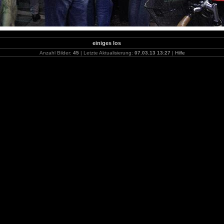
einiges los
Anzahl Bilder:
45
| Letzte Aktualisierung:
07.03.13 13:27
|
Hilfe